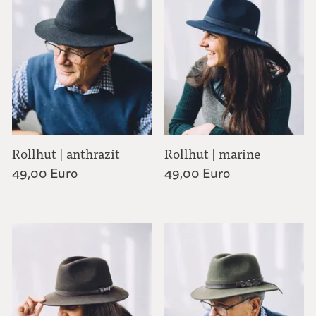
Mützen | Stirnbänder | Schals | Poncho
Fäustlinge | Pulswärmer
Socken | Schuheinlagen
Rollhut | anthrazit
Rollhut | marine
Filzhüte | Hut-Zubehör
49,00 Euro
49,00 Euro