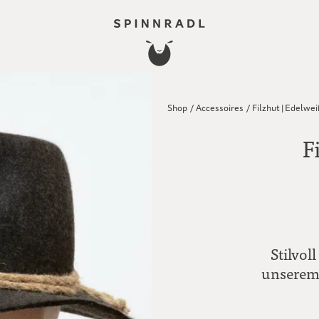
Shop
/
Accessoires
/
Filzhut | Edelwe
F
Stilvol
unserem 