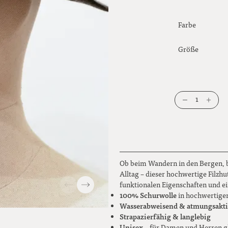
Farbe
Größe
1
Ob beim Wandern in den Bergen, be
Alltag – dieser hochwertige Filzh
funktionalen Eigenschaften und 
100% Schurwolle
in hochwertige
Wasserabweisend & atmungsakt
Strapazierfähig & langlebig
Unisex
– für Damen und Herren 