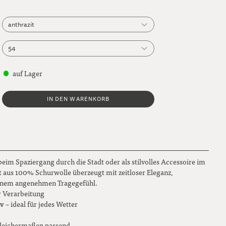
anthrazit
anthrazit
54
braun meliert
54
auf Lager
55
IN DEN WARENKORB
56
57
58
im Spaziergang durch die Stadt oder als stilvolles Accessoire im
59
ut aus 100% Schurwolle überzeugt mit zeitloser Eleganz,
einem angenehmen Tragegefühl.
60
r Verarbeitung
iv
– ideal für jedes Wetter
61
gleichermaßen passend