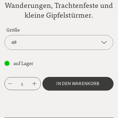
Wanderungen, Trachtenfeste und
kleine Gipfelstürmer.
Größe
48
48
auf Lager
50
1
IN DEN WARENKORB
52
54