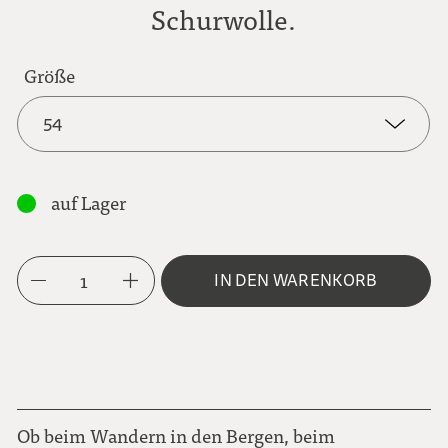
Schurwolle.
Größe
54
54
auf Lager
55
1
IN DEN WARENKORB
56
57
58
Ob beim Wandern in den Bergen, beim