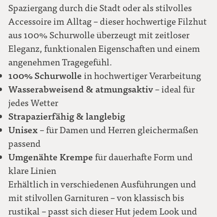
Spaziergang durch die Stadt oder als stilvolles
Accessoire im Alltag – dieser hochwertige Filzhut
59
aus 100% Schurwolle überzeugt mit zeitloser
Eleganz, funktionalen Eigenschaften und einem
60
angenehmen Tragegefühl.
100% Schurwolle
in hochwertiger Verarbeitung
61
Wasserabweisend & atmungsaktiv
– ideal für
jedes Wetter
62
Strapazierfähig & langlebig
Unisex
– für Damen und Herren gleichermaßen
passend
Umgenähte Krempe
für dauerhafte Form und
klare Linien
Erhältlich in verschiedenen Ausführungen und
mit stilvollen Garnituren – von klassisch bis
rustikal – passt sich dieser Hut jedem Look und