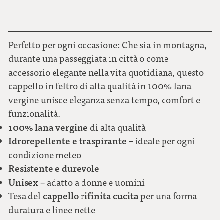
57
58
Perfetto per ogni occasione: Che sia in montagna,
durante una passeggiata in città o come
accessorio elegante nella vita quotidiana, questo
59
cappello in feltro di alta qualità in 100% lana
vergine unisce eleganza senza tempo, comfort e
60
funzionalità.
100% lana vergine
di alta qualità
61
Idrorepellente e traspirante
– ideale per ogni
condizione meteo
62
Resistente e durevole
Unisex
– adatto a donne e uomini
cappello rifinita cucita
Tesa del
per una forma
duratura e linee nette