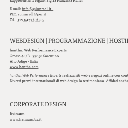
Rappresentante legale: Sig.ra Franziska Haller
E-mail:
info@spinnradl.it
PEC:
spinnradl@pec.it
Tel.:
+39 0473 656 192
WEBDESIGN | PROGRAMMAZIONE | HOST
hantha. Web Performance Experts
Grosso 48/B - 39058 Sarentino
Alto Adige - Italia
www.hantha.com
hantha. Web Performance Experts
realizza siti web e negozi online con cont
Diversi premi internazionali di web design lo testimoniano. Affidati anche 
CORPORATE DESIGN
freiraum
www.freiraum.bz.it