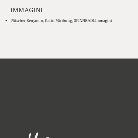
IMMAGINI
Pfitscher Benjamin, Karin Miribung, SPINNRADLImmagini