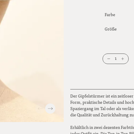
Farbe
Größe
1
Der Gipfelstürmer ist ein zeitlose
Form, praktische Details und hoc
Spaziergang im Tal oder als verläs
die Qualität und Zurückhaltung zu
Erhältlich in zwei dezenten Farbt
jedes Outfit ein. Die Ton-in-Ton-F