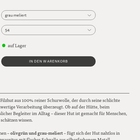
grau meliert
grau meliert
54
olivgrün
54
auf Lager
56
IN DEN WARENKORB
58
60
62
r Filzhut aus 100% reiner Schurwolle, der durch seine schlichte
hwertige Verarbeitung überzeugt. Ob auf der Hütte, beim
slicher Begleiter im Alltag – dieser Hut ist gemacht für Menschen,
 schätzen wissen.
olivgrün und grau-meliert
önen –
– fügt sich der Hut nahtlos in
ilzgarnitur mit flacher Schnalle aus silberfarbenem Metall