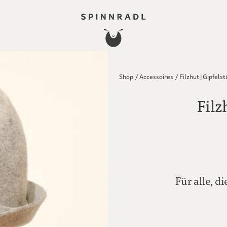
Shop
/
Accessoires
/
Filzhut | Gipfels
Filz
Für alle, d