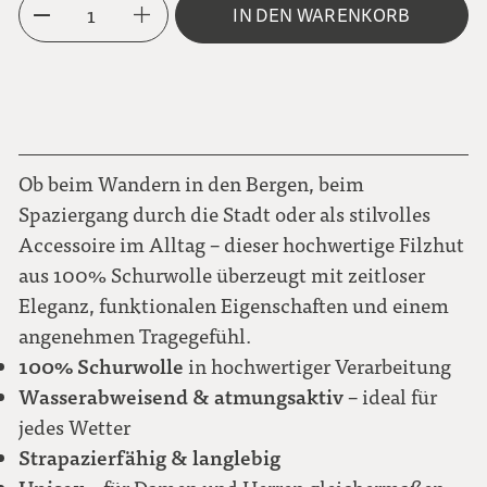
1
IN DEN WARENKORB
56
57
58
Ob beim Wandern in den Bergen, beim
Spaziergang durch die Stadt oder als stilvolles
Accessoire im Alltag – dieser hochwertige Filzhut
59
aus 100% Schurwolle überzeugt mit zeitloser
Eleganz, funktionalen Eigenschaften und einem
60
angenehmen Tragegefühl.
100% Schurwolle
in hochwertiger Verarbeitung
61
Wasserabweisend & atmungsaktiv
– ideal für
jedes Wetter
62
Strapazierfähig & langlebig