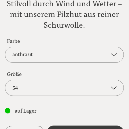
Stilvoll durch Wind und Wetter –
mit unserem Filzhut aus reiner
Schurwolle.
Farbe
anthrazit
anthrazit
Größe
54
braun meliert
54
auf Lager
55