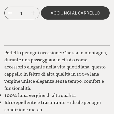
55
1
AGGIUNGI AL CARRELLO
56
57
58
Perfetto per ogni occasione: Che sia in montagna,
durante una passeggiata in città o come
accessorio elegante nella vita quotidiana, questo
59
cappello in feltro di alta qualità in 100% lana
vergine unisce eleganza senza tempo, comfort e
60
funzionalità.
100% lana vergine
di alta qualità
61
Idrorepellente e traspirante
– ideale per ogni
condizione meteo