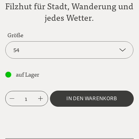
Filzhut für Stadt, Wanderung und
jedes Wetter.
Größe
54
54
auf Lager
55
1
IN DEN WARENKORB
56
57