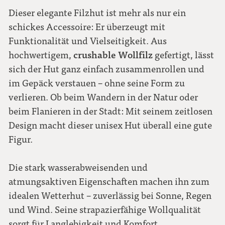
58
Dieser elegante Filzhut ist mehr als nur ein
schickes Accessoire: Er überzeugt mit
Funktionalität und Vielseitigkeit. Aus
59
crushable Wollfilz
hochwertigem,
gefertigt, lässt
sich der Hut ganz einfach zusammenrollen und
60
im Gepäck verstauen – ohne seine Form zu
verlieren. Ob beim Wandern in der Natur oder
61
beim Flanieren in der Stadt: Mit seinem zeitlosen
Design macht dieser unisex Hut überall eine gute
Figur.
Die stark wasserabweisenden und
atmungsaktiven Eigenschaften machen ihn zum
idealen Wetterhut – zuverlässig bei Sonne, Regen
und Wind. Seine strapazierfähige Wollqualität
sorgt für Langlebigkeit und Komfort.