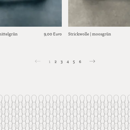
mittelgrün
Strickwolle | moosgrün
9,00 Euro
1
2
3
4
5
6