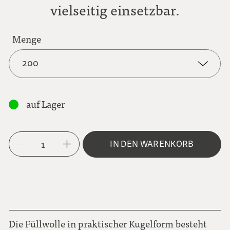
vielseitig einsetzbar.
Menge
200
200
auf Lager
1000
1
IN DEN WARENKORB
Die Füllwolle in praktischer Kugelform besteht