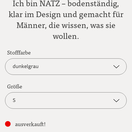
Ich bin NATZ – bodenständig,
klar im Design und gemacht für
Männer, die wissen, was sie
wollen.
Stofffarbe
dunkelgrau
dunkelgrau
Größe
S
anthrazit
S
hellbraun
ausverkauft!