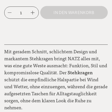
M
mokkabraun
1
IN DEN WARENKORB
L
dunkelblau
XL
moosgrün
Mit geradem Schnitt, schlichtem Design und
markantem Stehkragen bringt NATZ alles mit,
was eine gute Weste ausmacht: Funktion, Stil und
Stehkragen
kompromisslose Qualität. Der
schützt die empfindliche Halspartie bei Wind
und Wetter, ohne einzuengen, während die gerade
aufgesetzten Taschen für Alltagstauglichkeit
sorgen, ohne dem klaren Look die Ruhe zu
nehmen.