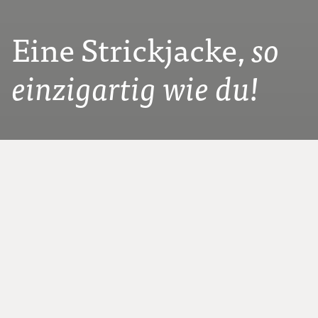
Eine Strickjacke,
so
einzigartig wie du!
EIN STÜCK ZUKUNFT AUS DER
VERGANGENHEIT
Unsere Sarner Strickjacken erinnern an die
robuste Kleidung vergangener
Generationen – gemacht, um zu halten.
Gleichzeitig interpretieren wir diesen Stil