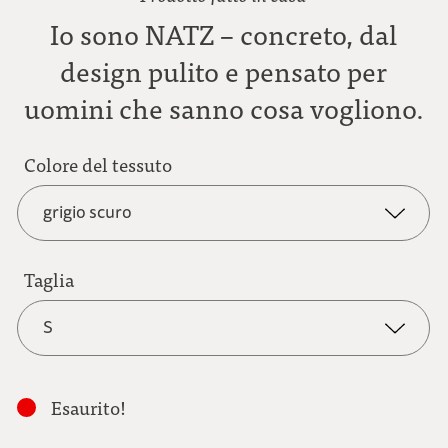
Io sono NATZ – concreto, dal
design pulito e pensato per
uomini che sanno cosa vogliono.
Colore del tessuto
grigio scuro
grigio scuro
Taglia
S
antracite
S
marrone chiaro
Esaurito!