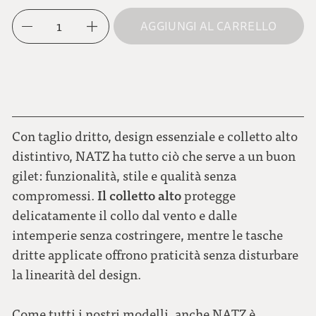
M
marrone moka
1
AGGIUNGI AL CARRELLO
L
blu scuro
XL
verde muschio
Con taglio dritto, design essenziale e colletto alto
distintivo, NATZ ha tutto ciò che serve a un buon
gilet: funzionalità, stile e qualità senza
Il colletto alto
compromessi.
protegge
delicatamente il collo dal vento e dalle
intemperie senza costringere, mentre le tasche
dritte applicate offrono praticità senza disturbare
la linearità del design.
Come tutti i nostri modelli, anche NATZ è