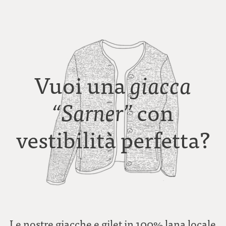
Vuoi una
giacca
con
“Sarner”
vestibilità perfetta?
Le nostre giacche e gilet in 100% lana locale