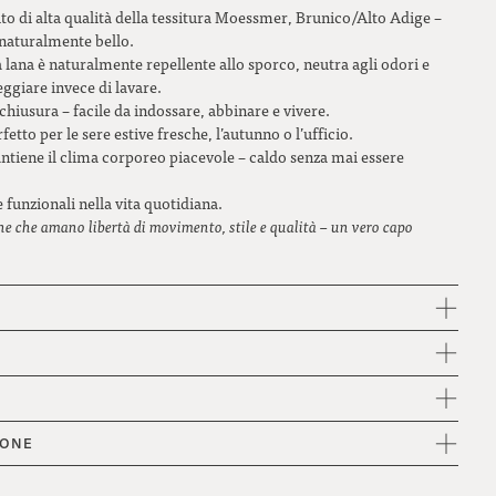
to di alta qualità della tessitura Moessmer, Brunico/Alto Adige –
melanzana
 naturalmente bello.
bacca
la lana è naturalmente repellente allo sporco, neutra agli odori e
ggiare invece di lavare.
verde muschio
 chiusura – facile da indossare, abbinare e vivere.
fetto per le sere estive fresche, l’autunno o l’ufficio.
verde bosco (loden)
ntiene il clima corporeo piacevole – caldo senza mai essere
pink
 funzionali nella vita quotidiana.
nne che amano libertà di movimento, stile e qualità – un vero capo
IONE