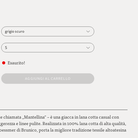
grigio scuro
grigio scuro
S
antracite
S
Esaurito!
marrone chiaro
M
AGGIUNGI AL CARRELLO
marrone moka
L
blu scuro
blu royal
e chiamata „Mantellina“ – è una giacca in lana cotta casual con
blu fiordaliso
erezza e linee pulite. Realizzata in 100% lana cotta di alta qualità,
oessmer di Brunico, porta la migliore tradizione tessile altoatesina
blu metalizzato