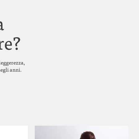
a
re?
 leggerezza,
egli anni.