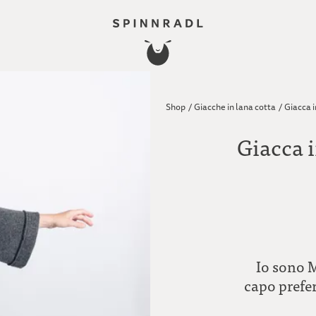
Shop
/
Giacche in lana cotta
/
Giacca 
Giacca 
Io sono 
capo prefe