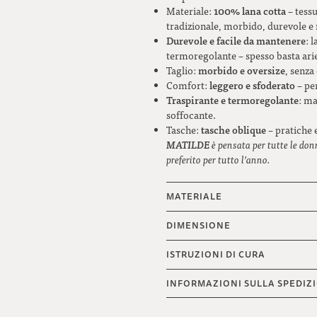
100% lana cotta
Materiale:
– tessu
tradizionale, morbido, durevole e
Durevole e facile da mantenere
: 
termoregolante – spesso basta arie
morbido e oversize
Taglio:
, senza
leggero e sfoderato
Comfort:
– per
Traspirante e termoregolante
: ma
soffocante.
tasche oblique
Tasche:
– pratiche e
MATILDE
è pensata per tutte le do
preferito per tutto l’anno.
MATERIALE
DIMENSIONE
ISTRUZIONI DI CURA
INFORMAZIONI SULLA SPEDIZ