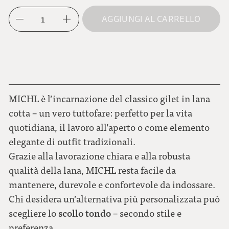
M
marrone moka
1
AGGIUNGI AL CARRELLO
L
blu scuro
XL
verde muschio
MICHL è l’incarnazione del classico gilet in lana
cotta – un vero tuttofare: perfetto per la vita
quotidiana, il lavoro all’aperto o come elemento
elegante di outfit tradizionali.
Grazie alla lavorazione chiara e alla robusta
qualità della lana, MICHL resta facile da
mantenere, durevole e confortevole da indossare.
Chi desidera un’alternativa più personalizzata può
scollo tondo
scegliere lo
– secondo stile e
preferenza.