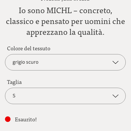
Io sono MICHL – concreto,
classico e pensato per uomini che
apprezzano la qualità.
Colore del tessuto
grigio scuro
grigio scuro
Taglia
S
antracite
S
marrone chiaro
Esaurito!