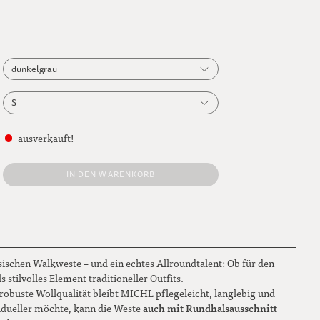
dunkelgrau
dunkelgrau
S
anthrazit
S
ausverkauft!
hellbraun
M
IN DEN WARENKORB
mokkabraun
L
dunkelblau
XL
moosgrün
ssischen Walkweste – und ein echtes Allroundtalent: Ob für den
s stilvolles Element traditioneller Outfits.
robuste Wollqualität bleibt MICHL pflegeleicht, langlebig und
auch mit Rundhalsausschnitt
idueller möchte, kann die Weste