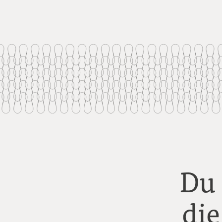
Du
die