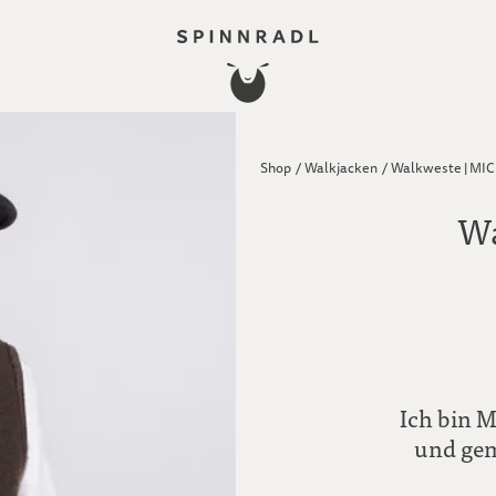
Shop
/
Walkjacken
/
Walkweste | MI
Wa
Ich bin M
und gem