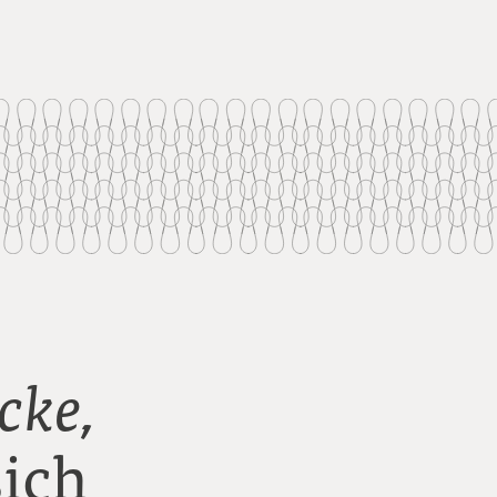
cke,
sich