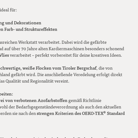
ideal für:
ung und Dekorationen
n Farb- und Struktureffekten
nsreichen Werkstatt verarbeitet. Dabei wird die gefärbte
und auf über 70 Jahre alten Kardiermaschinen besonders schonend
Vlies
verarbeitet – perfekt vorbereitet für deine kreativen Ideen.
chwertige, weiße Flocken vom Tiroler Bergschaf
, die von
land gefärbt wird. Die anschließende Veredelung erfolgt direkt
das Qualität und Regionalität vereint.
beiten:
rei von verbotenen Azofarbstoffen
gemäß Richtlinie
hl der Bedarfsgegenständeverordnung als auch den aktuellen
strengen Kriterien des OEKO-TEX® Standard
erden sie nach den