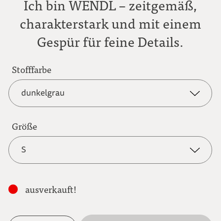
Ich bin WENDL – zeitgemäß,
charakterstark und mit einem
Gespür für feine Details.
Stofffarbe
dunkelgrau
dunkelgrau
Größe
S
anthrazit
S
hellbraun
ausverkauft!
M
mokkabraun