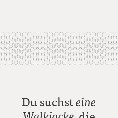
Du suchst
eine
die
Walkjacke,