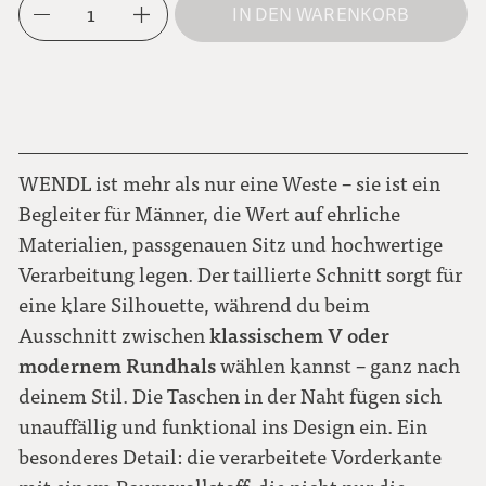
1
IN DEN WARENKORB
L
dunkelblau
XL
moosgrün
WENDL ist mehr als nur eine Weste – sie ist ein
Begleiter für Männer, die Wert auf ehrliche
Materialien, passgenauen Sitz und hochwertige
Verarbeitung legen. Der taillierte Schnitt sorgt für
eine klare Silhouette, während du beim
klassischem V oder
Ausschnitt zwischen
modernem Rundhals
wählen kannst – ganz nach
deinem Stil. Die Taschen in der Naht fügen sich
unauffällig und funktional ins Design ein. Ein
besonderes Detail: die verarbeitete Vorderkante