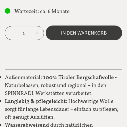
Metallknopf BLUME
S
Wartezeit: ca. 6 Monate
grün
M
Karo Brauntöne
Metallknopf NEUTRAL
1
IN DEN WARENKORB
L
hellbraun
Karo grau-hellblau
Steinnussknopf NATUR
XL
naturweiß
100% Tiroler Bergschafwolle
Außenmaterial:
-
Karo rot-weiß
Naturbelassen, robust und regional – in den
SPINNRADL Werkstätten verarbeitet.
Langlebig & pflegeleicht
: Hochwertige Wolle
Karo schwarz-grau-blau-grün
sorgt für lange Lebensdauer – einfach zu pflegen,
oft genügt Auslüften.
Wasserabweisend
durch natürlichen