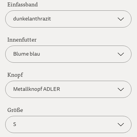
Einfassband
anthrazit
dunkelanthrazit
graubraun
Innenfutter
dunkelanthrazit
Blume blau
hellbraun
dunkelblau
Knopf
Blume blau
Metallknopf ADLER
hellgrau
dunkelrot
Blume rot
Größe
Metallknopf ADLER
naturweiß
S
graubraun
Karo blau-weiß