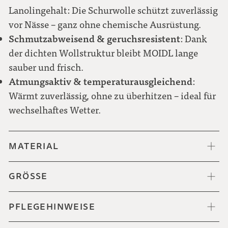
Meliert schwarz-weiß
Lanolingehalt: Die Schurwolle schützt zuverlässig
vor Nässe – ganz ohne chemische Ausrüstung.
Schmutzabweisend & geruchsresistent
: Dank
der dichten Wollstruktur bleibt MOIDL lange
Punkt grün-weiß
sauber und frisch.
Atmungsaktiv & temperaturausgleichend
:
Wärmt zuverlässig, ohne zu überhitzen – ideal für
wechselhaftes Wetter.
MATERIAL
GRÖSSE
PFLEGEHINWEISE