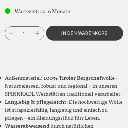
Metallknopf BLUME
S
Wartezeit: ca. 6 Monate
grün
M
Karo Brauntöne
Metallknopf NEUTRAL
1
IN DEN WARENKORB
L
hellbraun
Karo grau-hellblau
Steinnussknopf NATUR
XL
naturweiß
100% Tiroler Bergschafwolle
Außenmaterial:
-
Karo rot-weiß
Naturbelassen, robust und regional – in unseren
SPINNRADL Werkstätten traditionell verarbeitet.
Langlebig & pflegeleicht
: Die hochwertige Wolle
Karo schwarz-grau-blau-grün
ist strapazierfähig, langlebig und einfach zu
pflegen – ein Kleidungsstück fürs Leben.
Wasserabweisend
durch natürlichen