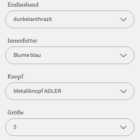
Einfassband
anthrazit
dunkelanthrazit
graubraun
Innenfutter
dunkelanthrazit
Blume blau
hellbraun
dunkelblau
Knopf
Blume blau
Metallknopf ADLER
hellgrau
dunkelrot
Blume rot
Größe
Metallknopf ADLER
naturweiß
S
graubraun
Karo blau-weiß