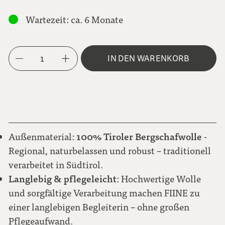
Metallknopf BLUME
S
Wartezeit: ca. 6 Monate
grün
M
Karo Brauntöne
Metallknopf NEUTRAL
1
IN DEN WARENKORB
L
hellbraun
Karo grau-hellblau
Steinnussknopf NATUR
XL
naturweiß
100% Tiroler Bergschafwolle
Außenmaterial:
-
Karo rot-weiß
Regional, naturbelassen und robust – traditionell
verarbeitet in Südtirol.
Langlebig & pflegeleicht
: Hochwertige Wolle
Karo schwarz-grau-blau-grün
und sorgfältige Verarbeitung machen FIINE zu
einer langlebigen Begleiterin – ohne großen
Pflegeaufwand.