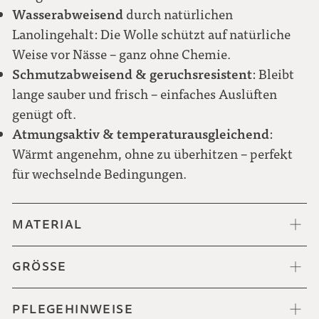
Meliert schwarz-weiß
Wasserabweisend
durch natürlichen
Lanolingehalt: Die Wolle schützt auf natürliche
Weise vor Nässe – ganz ohne Chemie.
Schmutzabweisend & geruchsresistent
: Bleibt
Punkt grün-weiß
lange sauber und frisch – einfaches Auslüften
genügt oft.
Atmungsaktiv & temperaturausgleichend
:
Wärmt angenehm, ohne zu überhitzen – perfekt
für wechselnde Bedingungen.
MATERIAL
GRÖSSE
PFLEGEHINWEISE