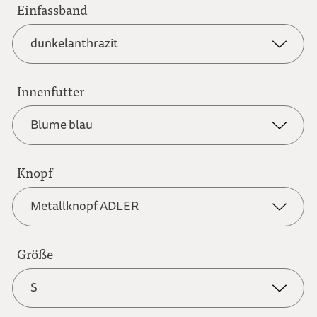
Einfassband
anthrazit
dunkelanthrazit
graubraun
Innenfutter
dunkelanthrazit
Blume blau
hellbraun
dunkelblau
Knopf
Blume blau
Metallknopf ADLER
hellgrau
dunkelrot
Blume rot
Größe
Metallknopf ADLER
naturweiß
S
graubraun
Karo blau-weiß