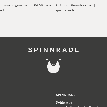
chlossen | grau mit
Gefilzter Glasuntersetzer |
84,00 Euro
and
quadratisch
SPINNRADL
Kohlstatt 4