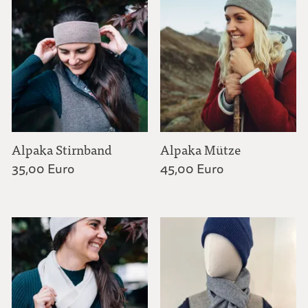
Mützen | Stirnbänder | Schals | Poncho
Fäustlinge | Pulswärmer
Socken | Schuheinlagen
Alpaka Stirnband
Alpaka Mütze
Filzhüte | Hut-Zubehör
35,00 Euro
45,00 Euro