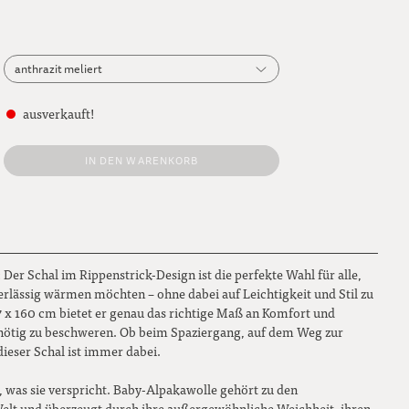
anthrazit meliert
anthrazit meliert
ausverkauft!
aubergine
IN DEN WARENKORB
beige meliert
braun meliert
dunkelgrau meliert
: Der Schal im Rippenstrick-Design ist die perfekte Wahl für alle,
dunkelrot meliert
erlässig wärmen möchten – ohne dabei auf Leichtigkeit und Stil zu
7 x 160 cm bietet er genau das richtige Maß an Komfort und
erika meliert
nötig zu beschweren. Ob beim Spaziergang, auf dem Weg zur
ieser Schal ist immer dabei.
fuchsia
 was sie verspricht. Baby-Alpakawolle gehört zu den
gletscherblau meliert
elt und überzeugt durch ihre außergewöhnliche Weichheit, ihren