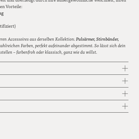
en Vorteile:
graugrün meliert
ng
königsblau
ifiziert)
marineblau
Pulsärmer, Stirnbänder,
eren Accessoires aus derselben Kollektion:
 zahlreichen Farben, perfekt aufeinander abgestimmt. So lässt sich dein
moosgrün
ellen – farbenfroh oder klassisch, ganz wie du willst.
senfgelb
weiss