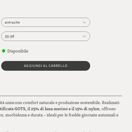
antracite
antracite
35-38
blu navy
35-38
Disponibile
giallo senape
39-41
AGGIUNGI AL CARRELLO
grigio chiaro
42-44
grigio scuro
44-46
verde muschio
alità uniscono comfort naturale e produzione sostenibile. Realizzati
tificata GOTS, il 25% di lana merino e il 15% di nylon
, offrono
e, morbidezza e durata – ideali per le fredde giornate autunnali e