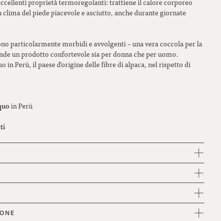
eccellenti proprietà termoregolanti: trattiene il calore corporeo
n clima del piede piacevole e asciutto, anche durante giornate
 sono particolarmente morbidi e avvolgenti – una vera coccola per la
rende un prodotto confortevole sia per donna che per uomo.
 in Perù, il paese d’origine delle fibre di alpaca, nel rispetto di
quo
in Perù
ti
IONE