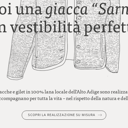
oi una
giacca “Sar
n vestibilità perfet
acche e gilet in 100% lana locale dell’Alto Adige sono realizz
accompagnano per tutta la vita – nel rispetto della natura e de
SCOPRI LA REALIZZAZIONE SU MISURA