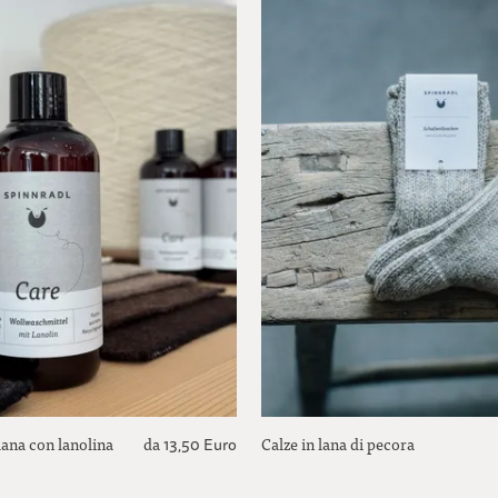
lana con lanolina
da
Calze in lana di pecora
13,50 Euro