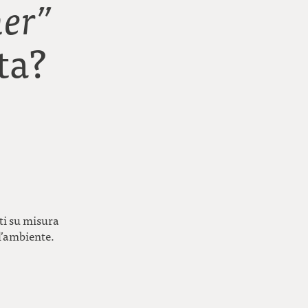
ner”
ta?
ati su misura
ll’ambiente.