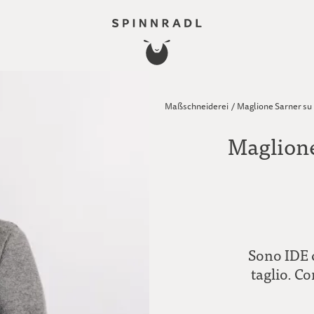
Maßschneiderei
/
Maglione Sarner su 
Maglione
Sono IDE c
taglio. Co