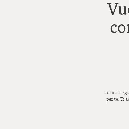
Vu
co
Le nostre gi
per te. Ti 