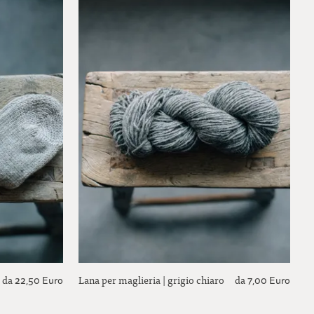
da
Lana per maglieria | grigio chiaro
da
22,50 Euro
7,00 Euro