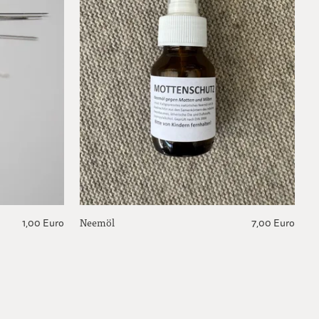
Neemöl
L
1,00 Euro
7,00 Euro