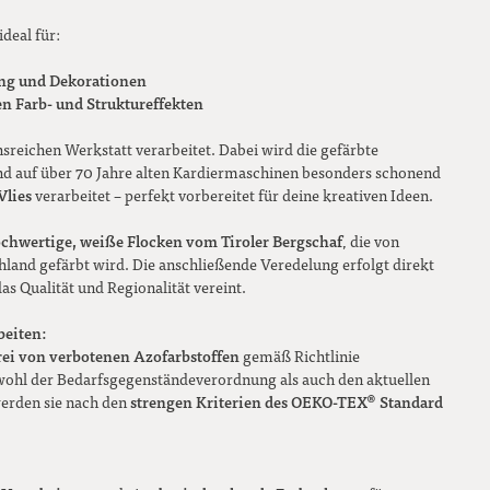
ideal für:
ung und Dekorationen
n Farb- und Struktureffekten
nsreichen Werkstatt verarbeitet. Dabei wird die gefärbte
und auf über 70 Jahre alten Kardiermaschinen besonders schonend
Vlies
verarbeitet – perfekt vorbereitet für deine kreativen Ideen.
chwertige, weiße Flocken vom Tiroler Bergschaf
, die von
land gefärbt wird. Die anschließende Veredelung erfolgt direkt
das Qualität und Regionalität vereint.
beiten:
rei von verbotenen Azofarbstoffen
gemäß Richtlinie
hl der Bedarfsgegenständeverordnung als auch den aktuellen
strengen Kriterien des OEKO-TEX® Standard
erden sie nach den