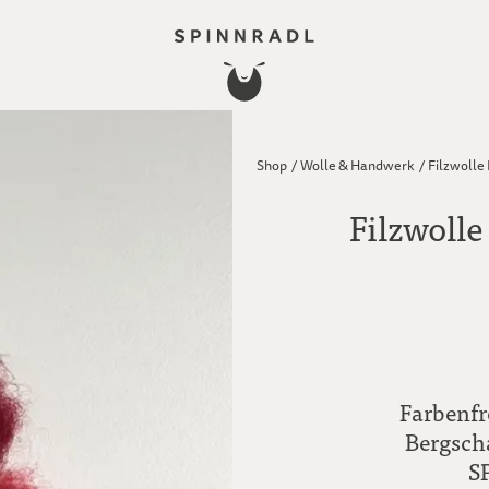
Shop
/
Wolle & Handwerk
/
Filzwolle
Filzwoll
Farbenfr
Bergscha
S