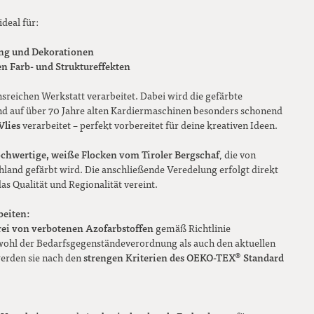
ideal für:
ung und Dekorationen
n Farb- und Struktureffekten
nsreichen Werkstatt verarbeitet. Dabei wird die gefärbte
und auf über 70 Jahre alten Kardiermaschinen besonders schonend
Vlies
verarbeitet – perfekt vorbereitet für deine kreativen Ideen.
chwertige, weiße Flocken vom Tiroler Bergschaf
, die von
land gefärbt wird. Die anschließende Veredelung erfolgt direkt
das Qualität und Regionalität vereint.
beiten:
rei von verbotenen Azofarbstoffen
gemäß Richtlinie
hl der Bedarfsgegenständeverordnung als auch den aktuellen
strengen Kriterien des OEKO-TEX® Standard
erden sie nach den