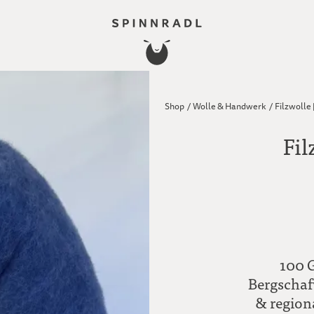
Shop
/
Wolle & Handwerk
/
Filzwolle 
Fil
100 G
Bergschaf
& region