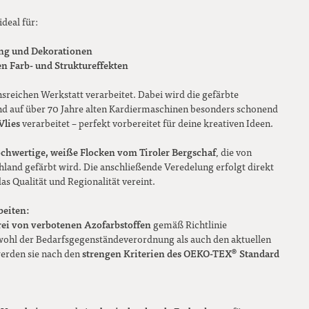
ideal für:
ung und Dekorationen
n Farb- und Struktureffekten
nsreichen Werkstatt verarbeitet. Dabei wird die gefärbte
und auf über 70 Jahre alten Kardiermaschinen besonders schonend
Vlies
verarbeitet – perfekt vorbereitet für deine kreativen Ideen.
chwertige, weiße Flocken vom Tiroler Bergschaf
, die von
land gefärbt wird. Die anschließende Veredelung erfolgt direkt
das Qualität und Regionalität vereint.
beiten:
rei von verbotenen Azofarbstoffen
gemäß Richtlinie
hl der Bedarfsgegenständeverordnung als auch den aktuellen
strengen Kriterien des OEKO-TEX® Standard
erden sie nach den