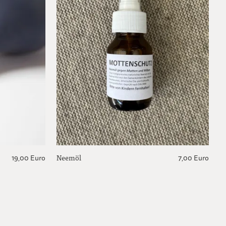
Neemöl
F
19,00 Euro
7,00 Euro