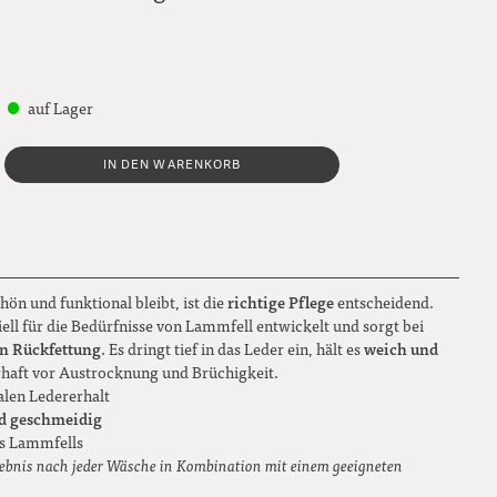
auf Lager
IN DEN WARENKORB
richtige Pflege
ön und funktional bleibt, ist die
entscheidend.
iell für die Bedürfnisse von Lammfell entwickelt und sorgt bei
on Rückfettung
weich und
. Es dringt tief in das Leder ein, hält es
rhaft vor Austrocknung und Brüchigkeit.
alen Ledererhalt
d geschmeidig
s Lammfells
gebnis nach jeder Wäsche in Kombination mit einem geeigneten