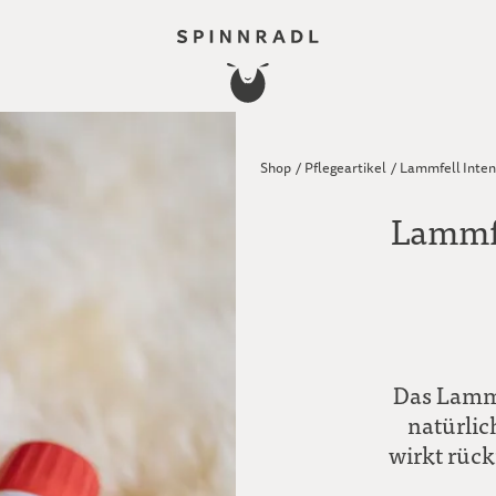
Shop
/
Pflegeartikel
/
Lammfell Inten
Lammfe
Das Lammfe
natürlic
wirkt rück