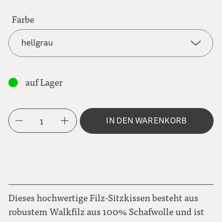
Farbe
hellgrau
hellgrau
auf Lager
dunkelgrau
1
IN DEN WARENKORB
farngrün
kirschrot
rehbraun
Dieses hochwertige Filz-Sitzkissen besteht aus
robustem Walkfilz aus 100% Schafwolle und ist