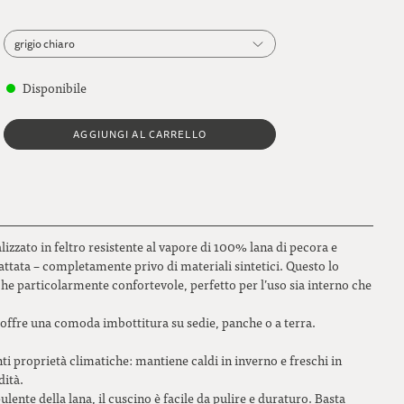
grigio chiaro
grigio chiaro
Disponibile
grigio scuro
AGGIUNGI AL CARRELLO
verde felce
rosso ciliegia
marrone caldo
alizzato in feltro resistente al vapore di 100% lana di pecora e
attata – completamente privo di materiali sintetici. Questo lo
he particolarmente confortevole, perfetto per l’uso sia interno che
offre una comoda imbottitura su sedie, panche o a terra.
ti proprietà climatiche: mantiene caldi in inverno e freschi in
dità.
lente della lana, il cuscino è facile da pulire e duraturo. Basta