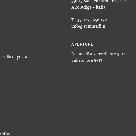
39015 San Leonardo in Passiria
Alto Adige – Italia
T +39 0473 656 192
info@spinnradl.it
APERTURE
Da lunedì a venerdì, ore 9–18
casella di posta.
Sabato, ore 9–13
ordine