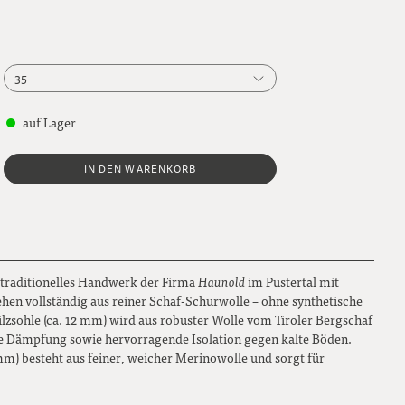
35
35
auf Lager
36
IN DEN WARENKORB
37
38
39
 traditionelles Handwerk der Firma
Haunold
im Pustertal mit
40
hen vollständig aus reiner Schaf-Schurwolle – ohne synthetische
ilzsohle (ca. 12 mm) wird aus robuster Wolle vom Tiroler Bergschaf
41
che Dämpfung sowie hervorragende Isolation gegen kalte Böden.
mm) besteht aus feiner, weicher Merinowolle und sorgt für
42
43