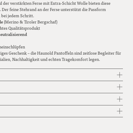
der verstärkten Ferse mit Extra-Schicht Wolle bieten diese
Der feine Stehrand an der Ferse unterstützt die Passform
44
l bei jedem Schritt.
le
(Merino & Tiroler Bergschaf)
45
chtes Qualitätsprodukt
utralisierend
46
einschlüpfen
47
iges Geschenk – die Haunold Pantoffeln sind zeitlose Begleiter für
rialien, Nachhaltigkeit und echten Tragekomfort legen.
48