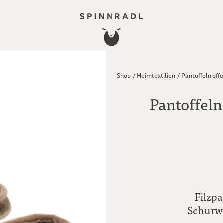
Shop
/
Heimtextilien
/
Pantoffeln off
Pantoffeln
Filzpa
Schurwo