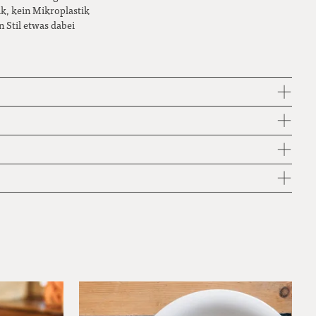
provence
ik, kein Mikroplastik
n Stil etwas dabei
enzian