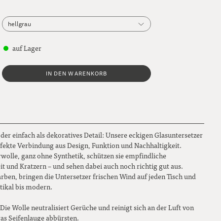
hellgrau
hellgrau
auf Lager
dunkelgrau
IN DEN WARENKORB
indigoblau
farngrün
kirschrot
oder einfach als dekoratives Detail: Unsere eckigen Glasuntersetzer
petrol
erfekte Verbindung aus Design, Funktion und Nachhaltigkeit.
wolle, ganz ohne Synthetik, schützen sie empfindliche
orange
it und Kratzern – und sehen dabei auch noch richtig gut aus.
arben, bringen die Untersetzer frischen Wind auf jeden Tisch und
magnolie
stikal bis modern.
citrus
 Die Wolle neutralisiert Gerüche und reinigt sich an der Luft von
was Seifenlauge abbürsten.