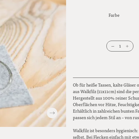
Farbe
1
Ob für heiße Tassen, kalte Gläser 
aus Walkfilz (11x11cm) sind die p
Hergestellt aus 100% reiner Schur
Oberflächen vor Hitze, Feuchtigke
Erhältlich in zahlreichen bunten F
passen sich jedem Stil an – von ru
Walkfilz ist besonders hygienisch:
selbst. Bei Flecken einfach mit et