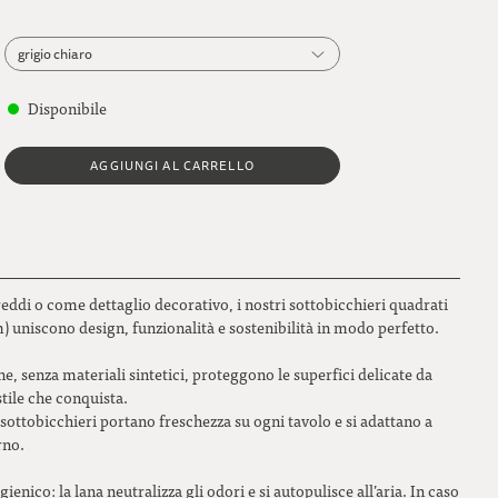
grigio chiaro
grigio chiaro
Disponibile
grigio scuro
AGGIUNGI AL CARRELLO
blu indaco
verde felce
rosso ciliegia
freddi o come dettaglio decorativo, i nostri sottobicchieri quadrati
blu petrolio
cm) uniscono design, funzionalità e sostenibilità in modo perfetto.
arancione
e, senza materiali sintetici, proteggono le superfici delicate da
stile che conquista.
magnolia
i sottobicchieri portano freschezza su ogni tavolo e si adattano a
rno.
citrus
gienico: la lana neutralizza gli odori e si autopulisce all’aria. In caso