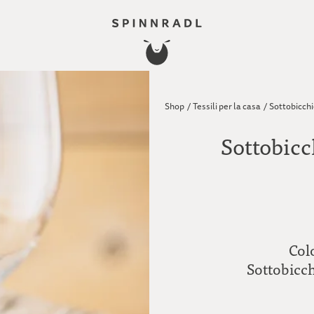
Shop
/
Tessili per la casa
/
Sottobicchi
Sottobicc
Colo
Sottobicch