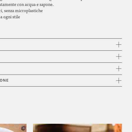
provenza
catamente con acqua e sapone.
ici, senza microplastiche
blu genziana
 a ogni stile
IONE