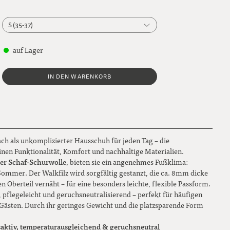
S (35-37)
S (35-37)
auf Lager
M (38-40)
IN DEN WARENKORB
L (41-42)
XL (43-44)
XXL (45-46)
ach als unkomplizierter Hausschuh für jeden Tag – die
inen Funktionalität, Komfort und nachhaltige Materialien.
er Schaf-Schurwolle
, bieten sie ein angenehmes Fußklima:
mmer. Der Walkfilz wird sorgfältig gestanzt, die ca. 8mm dicke
 Oberteil vernäht – für eine besonders leichte, flexible Passform.
 pflegeleicht und geruchsneutralisierend – perfekt für häufigen
ästen. Durch ihr geringes Gewicht und die platzsparende Form
aktiv, temperaturausgleichend & geruchsneutral