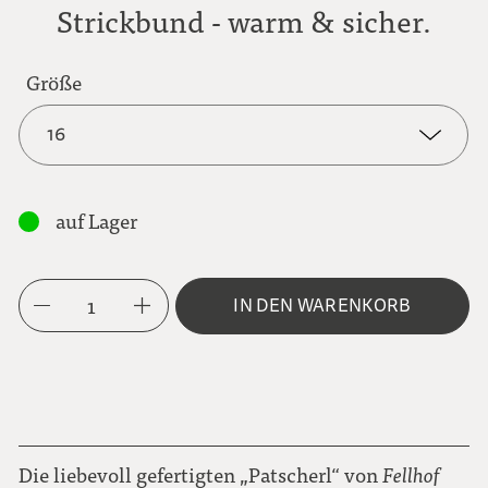
Strickbund - warm & sicher.
Größe
16
16
auf Lager
18
1
IN DEN WARENKORB
20
22
Die liebevoll gefertigten „Patscherl“ von
Fellhof