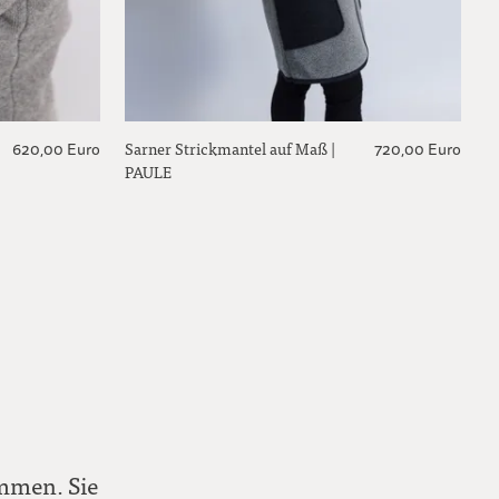
Sarner Strickmantel auf Maß |
620,00 Euro
720,00 Euro
PAULE
ommen. Sie