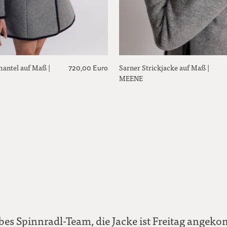
mantel auf Maß |
Sarner Strickjacke auf Maß |
720,00 Euro
MEENE
ebes Spinnradl-Team, die Jacke ist Freitag angek