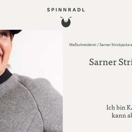
Maßschneiderei
/
Sarner Strickjacke 
Sarner Str
Ich bin K
kann ab