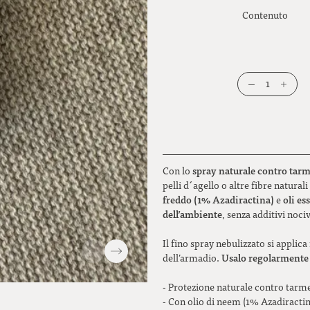
Contenuto
1
spray naturale contro tarm
Con lo
pelli d´agello o altre fibre natura
freddo (1% Azadiractina)
oli es
e
dell’ambiente
, senza additivi nociv
Il fino spray nebulizzato si applic
Usalo regolarmente
dell’armadio.
- Protezione naturale contro tarme
- Con olio di neem (1% Azadiractina