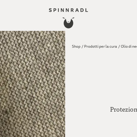
Shop
/
Prodotti per la cura
/
Olio di n
Protezion