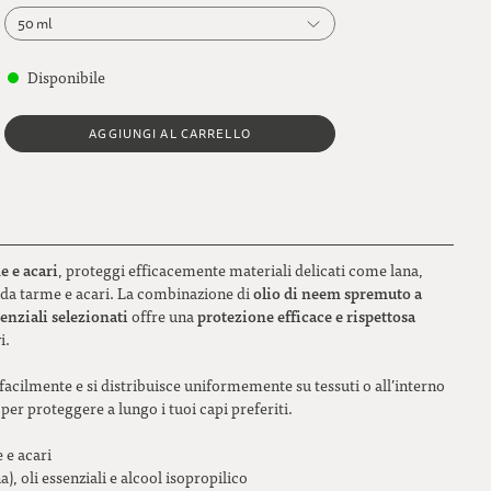
50 ml
50 ml
Disponibile
250 ml
AGGIUNGI AL CARRELLO
e e acari
, proteggi efficacemente materiali delicati come lana,
olio di neem spremuto a
li da tarme e acari. La combinazione di
senziali selezionati
protezione efficace e rispettosa
offre una
i.
a facilmente e si distribuisce uniformemente su tessuti o all’interno
per proteggere a lungo i tuoi capi preferiti.
 e acari
), oli essenziali e alcool isopropilico