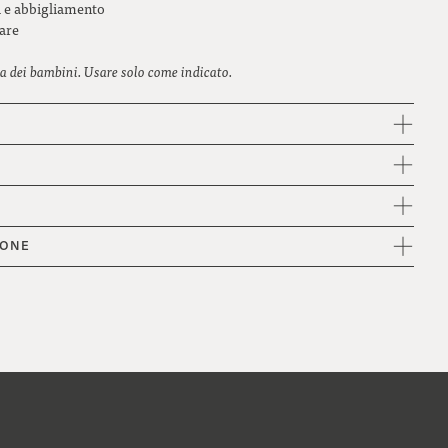
i e abbigliamento
zare
ta dei bambini. Usare solo come indicato.
IONE