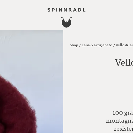
Shop
/
Lana & artigianato
/
Vello di l
Vell
100 gra
montagna 
resist