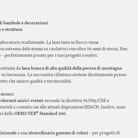
di bambole e decorazioni
e e struttura
aboratorio tradizionale. La lana tinta in fiocco viene
n estrema delicatezza su cardatrici con oltre 70 anni di storia, fino
e
– perfettamente pronto per i tuoi progetti creativi.
lana bianca di alta qualità della pecora di montagna
ostituita da
er in Germania. La successiva rifinitura avviene direttamente presso
tto che unisce qualità e territorialità.
 sicuro:
coloranti azoici vietati
secondo la direttiva 76/769/CEE e
eriali a contatto sia alle attuali disposizioni REACH. Inoltre, sono
OEKO-TEX® Standard 100
ri dello
.
dizionale
straordinaria gamma di colori
e una
– per progetti di