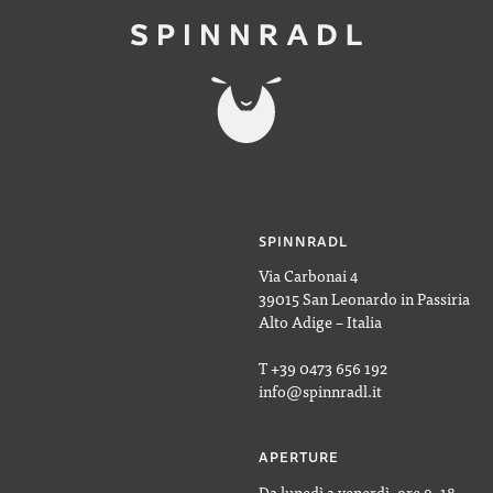
SPINNRADL
Via Carbonai 4
39015 San Leonardo in Passiria
Alto Adige – Italia
T +39 0473 656 192
info@spinnradl.it
APERTURE
Da lunedì a venerdì, ore 9–18