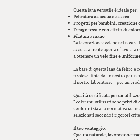
Questa lana versatile è ideale per:
Feltratura ad acqua e a secco
Progetti per bambini, creazione 
Design tessile con effetti di color
Filatura a mano
La lavorazione avviene nel nostro l
accuratamente aperta e lavorata co
velo fine e uniform
a ottenere un
La base di questa lana da feltro è c
tirolese
, tinta da un nostro partn
il nostro laboratorio – per un prodo
Qualità certificata per un utilizzo
privi di 
I coloranti utilizzati sono
conformi sia alla normativa sui mat
selezionati secondo i rigorosi crite
Il tuo vantaggio:
Qualità naturale
lavorazione tra
,