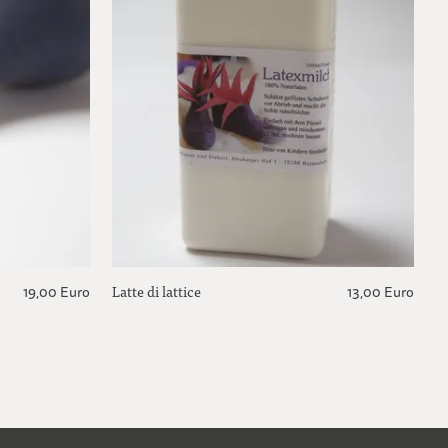
Latte di lattice
A
19,00 Euro
13,00 Euro