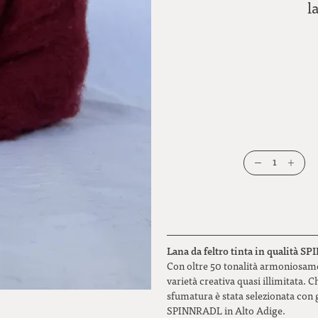
l
1
Lana da feltro tinta in qualità S
Con oltre 50 tonalità armoniosamen
varietà creativa quasi illimitata. Ch
sfumatura è stata selezionata con g
SPINNRADL in Alto Adige.