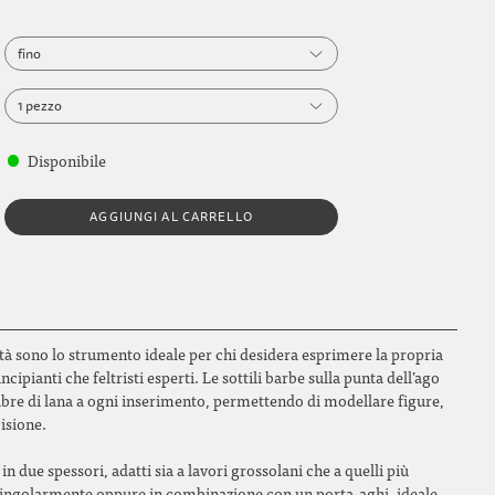
fino
fino
1 pezzo
grosso
1 pezzo
Disponibile
Confezione da 10
AGGIUNGI AL CARRELLO
alità sono lo strumento ideale per chi desidera esprimere la propria
incipianti che feltristi esperti. Le sottili barbe sulla punta dell’ago
fibre di lana a ogni inserimento, permettendo di modellare figure,
isione.
 in due spessori, adatti sia a lavori grossolani che a quelli più
i singolarmente oppure in combinazione con un porta-aghi, ideale