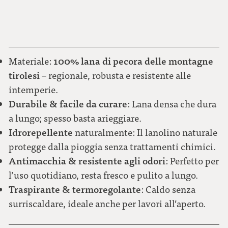
marrone chiaro
Bottone in metallo NEUTRO
XL
100% lana di pecora delle montagne
Materiale:
rosso scuro
tirolesi
– regionale, robusta e resistente alle
intemperie.
Durabile & facile da curare
: Lana densa che dura
verde
a lungo; spesso basta arieggiare.
Idrorepellente
naturalmente: Il lanolino naturale
protegge dalla pioggia senza trattamenti chimici.
Antimacchia & resistente agli odori
: Perfetto per
l’uso quotidiano, resta fresco e pulito a lungo.
Traspirante & termoregolante
: Caldo senza
surriscaldare, ideale anche per lavori all’aperto.