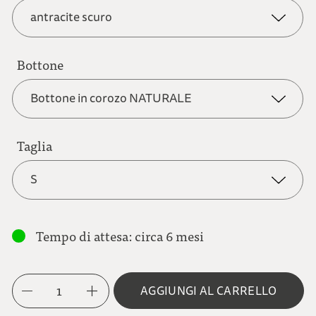
antracite scuro
bianco naturale
Bottone
antracite scuro
Bottone in corozo NATURALE
grigio chiaro
bianco naturale
Taglia
Bottone in corozo NATURALE
S
grigio marrone
blu scuro
Bottone in metallo AQUILA
S
Tempo di attesa: circa 6 mesi
marrone chiaro
M
grigio-marrone
Bottone in metallo FIORE
1
AGGIUNGI AL CARRELLO
L