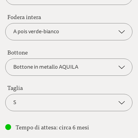
bianco naturale
Fodera intera
antracite scuro
A pois verde-bianco
grigio chiaro
bianco naturale
Bottone
A pois verde-bianco
Bottone in metallo AQUILA
grigio marrone
blu scuro
Fiore blu
Taglia
Bottone in corozo NATURALE
marrone chiaro
S
grigio-marrone
Fiore rosso
Bottone in metallo AQUILA
S
Tempo di attesa: circa 6 mesi
marrone chiaro