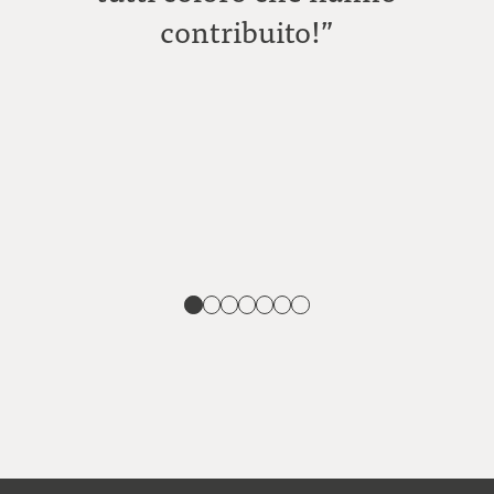
contribuito!”
A