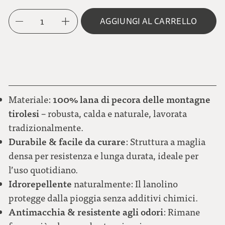
M
Melange nero-bianco
Bottone in metallo FIORE
1
AGGIUNGI AL CARRELLO
L
rosso scuro
Quadretto blu-bianco
Bottone in metallo NEUTRO
XL
verde
100% lana di pecora delle montagne
Materiale:
Quadretto grigio-azzurro chiaro
tirolesi
– robusta, calda e naturale, lavorata
tradizionalmente.
Durabile & facile da curare
: Struttura a maglia
Quadretto rosso-bianco
densa per resistenza e lunga durata, ideale per
l’uso quotidiano.
Idrorepellente
naturalmente: Il lanolino
Quadretto tonalità marroni
protegge dalla pioggia senza additivi chimici.
Antimacchia & resistente agli odori
: Rimane