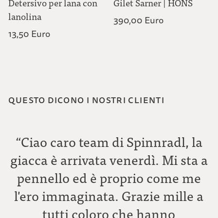
Detersivo per lana con
Gilet Sarner | HONS
lanolina
390,00 Euro
13,50 Euro
QUESTO DICONO I NOSTRI CLIENTI
“Ciao caro team di Spinnradl, la
giacca è arrivata venerdì. Mi sta a
pennello ed è proprio come me
l'ero immaginata. Grazie mille a
tutti coloro che hanno
C