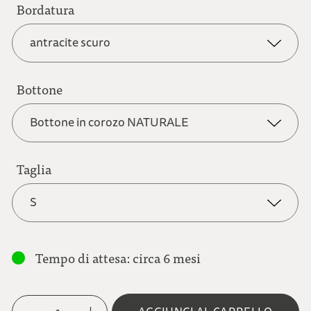
Bordatura
antracite
antracite scuro
bianco naturale
Bottone
antracite scuro
Bottone in corozo NATURALE
grigio chiaro
bianco naturale
Taglia
Bottone in corozo NATURALE
S
grigio marrone
blu scuro
Bottone in metallo AQUILA
S
Tempo di attesa: circa 6 mesi
marrone chiaro
M
grigio-marrone
Bottone in metallo FIORE