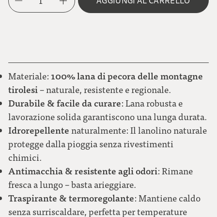
1
AGGIUNGI AL CARRELLO
L
marrone chiaro
Bottone in metallo NEUTRO
XL
100% lana di pecora delle montagne
Materiale:
rosso scuro
tirolesi
– naturale, resistente e regionale.
Durabile & facile da curare
: Lana robusta e
lavorazione solida garantiscono una lunga durata.
verde
Idrorepellente
naturalmente: Il lanolino naturale
protegge dalla pioggia senza rivestimenti
chimici.
Antimacchia & resistente agli odori
: Rimane
fresca a lungo – basta arieggiare.
Traspirante & termoregolante
: Mantiene caldo
senza surriscaldare, perfetta per temperature