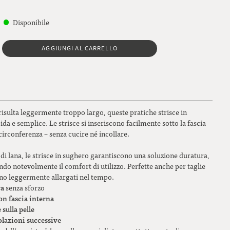
Disponibile
AGGIUNGI AL CARRELLO
risulta leggermente troppo largo, queste pratiche strisce in
a e semplice. Le strisce si inseriscono facilmente sotto la fascia
circonferenza – senza cucire né incollare.
ro di lana, le strisce in sughero garantiscono una soluzione duratura,
ndo notevolmente il comfort di utilizzo. Perfette anche per taglie
ono leggermente allargati nel tempo.
ra
senza sforzo
con fascia interna
 sulla pelle
golazioni successive