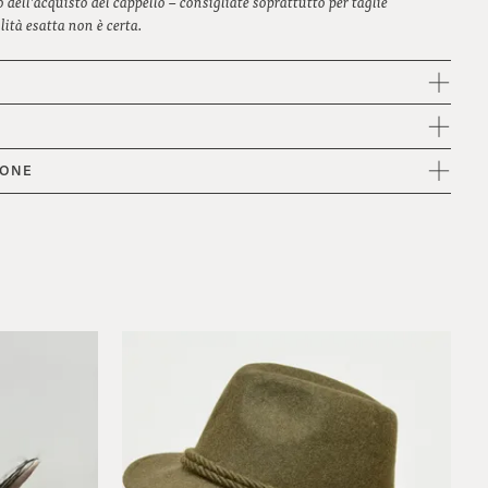
dell’acquisto del cappello – consigliate soprattutto per taglie
lità esatta non è certa.
IONE