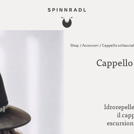
Shop
/
Accessori
/
Cappello schiaccia
Cappello
Idrorepell
il capp
escursion