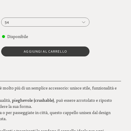
54
54
Disponibile
55
AGGIUNGI AL CARRELLO
56
57
58
è molto più di un semplice accessorio: unisce stile, funzionalità e
59
pieghevole (crushable)
qualità,
, può essere arrotolato e riposto
60
dere la sua forma.
a o per passeggiate in città, questo cappello unisex dal design
61
sta.
llenti e traspiranti lo rendono il cappello ideale per ogni